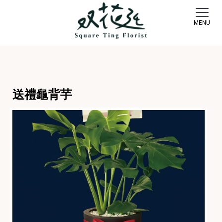
送禮龜背芋