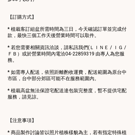
【訂購方式】
* 植栽客訂組盆所需時間為三日，今天確認訂單並完成付
款，最快三個工作天後營業時間可以取件。
* 若您需要相關資訊洽談，請私訊我們(ＬＩＮＥ / ＩＧ /
ＦＢ）或於營業時間內電洽04-22859319 由專人為您服
務。
* 如需專人配送，依照距離酌收運費，配送範圍為原台中
市區，台中部分郊區可能不在服務範圍內。
* 植栽高盆無法保證宅配送達包裝完整度，暫不提供宅配
服務，請見諒。
【注意事項】
* 商品製作討論皆以照片植株樣貌為主，若有指定特殊植