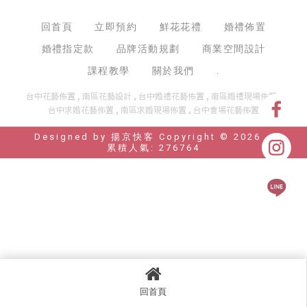
回首頁
立即預約
鮮花花禮
婚禮佈置
婚禮指定款
品牌活動規劃
商業空間設計
課程教學
關於我們
.
台中花藝佈置
南區花藝設計
台中婚禮花藝佈置
南區婚禮現場佈置
台中求婚花藝佈置
南區求婚現場佈置
台中會場花藝佈置
Designed by
揚京快客
Copyright © 2026
..
累積人氣: 276764
回首頁