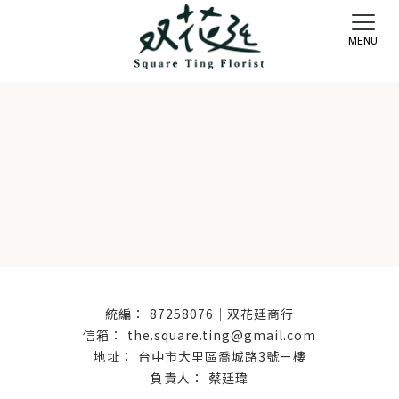
87258076｜双花廷商行
the.square.ting@gmail.com
台中市大里區喬城路3號ㄧ樓
蔡廷瑋